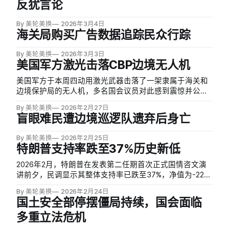
反犹言论
By 美轮美换
2026年3月4日
海关局购买广告数据追踪民众行踪
By 美轮美换
2026年3月3日
美国军方激光击落CBP边境无人机
美国军方于本周四动用激光武器击落了一架隶属于海关和
边境保护局的无人机，多名国会议员对此感到震惊并公开
发声。这是两周内该地区第二次发射激光，上一次并未击
By 美轮美换
2026年2月27日
中目标。此次事件发生后，联邦航空管理局随即扩大了得
盲眼难民遭边境巡逻队遗弃后身亡
克萨斯州埃尔帕索附近的空域管制范围，但商业航班未受
影响。
By 美轮美换
2026年2月25日
特朗普支持率跌至37%历史新低
2026年2月，特朗普在发表第二任期首次正式国情咨文演
讲前夕，民调显示其整体支持率已跌至37%，净值为-22，
创下「Strength In Numbers/Verasight」追踪民调新低。
By 美轮美换
2026年2月24日
国土安全部停摆僵局持续，国会面临
多重立法危机