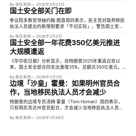
By 美轮美换
2026年2月23日
国土安全部关门在即
参议院多数党领袖约翰·图恩周四表示，民主党对联邦移民
执法人员提出的新限制要求「不切实际」，警告国土安全
部可能在下周关门。
By 美轮美换
2026年2月5日
国土安全部一年花费350亿美元推进
大规模遣返
《华尔街日报》分析显示，自特朗普2025年重返白宫以
来，国土安全部合同支出激增35%，总额达350亿美元。
其中119亿美元用于建造边境墙，主要承包商是费舍尔沙石
By 美轮美换
2026年2月3日
公司（Fisher Sand & Gravel），该公司老板汤米·费舍尔是
边境「沙皇」霍曼：如果明州官员合
共和党主要捐赠人。
作，当地移民执法人员才会减少
特朗普的边境专员汤姆·霍曼（Tom Homan）周四表示，
只有明尼苏达州官员配合，才会减少当地移民执法人员数
量。他对袭击或阻碍执法人员的抗议者实行「零容忍」政
By 美轮美换
2026年1月29日
策。