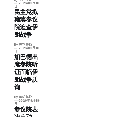
支持密歇根州
2026年3月18
参议员马洛里·
日
民主党拟
麦克莫罗，参
与该州民主党
瘫痪参议
参议院初选。
院迫查伊
此举颇为反常
——身为「全
朗战争
民医保」倡导
者的沃伦，却
By 美轮美换
2026年3月18
力挺反对该政
日
策的麦克莫
加巴德出
罗，而非支持
席参院听
该政策的候选
人阿卜杜勒·埃
证面临伊
尔-萨耶德。
朗战争质
询
By 美轮美换
2026年3月18
日
参议院表