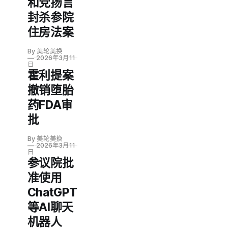
和党扬言
封杀参院
住房法案
By 美轮美换
2026年3月11
日
霍利提案
撤销堕胎
药FDA审
批
By 美轮美换
2026年3月11
日
参议院批
准使用
ChatGPT
等AI聊天
机器人