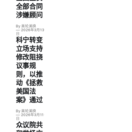
全部合同
涉嫌顾问
By 美轮美换
2026年3月13
日
科宁转变
立场支持
修改阻挠
议事规
则，以推
动《拯救
美国法
案》通过
By 美轮美换
2026年3月11
日
众议院共