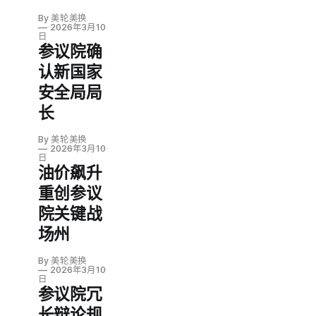
By 美轮美换
2026年3月10
日
参议院确
认新国家
安全局局
长
By 美轮美换
2026年3月10
日
油价飙升
重创参议
院关键战
场州
By 美轮美换
2026年3月10
日
参议院冗
长辩论规