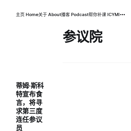
主页 Home
关于 About
播客 Podcast
帮你补课 ICYMI
参议院
蒂姆·斯科
特宣布食
言，将寻
求第三度
连任参议
员