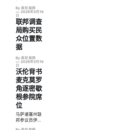
By 美轮美换
2026年3月19
日
联邦调查
局购买民
众位置数
据
By 美轮美换
2026年3月19
日
沃伦背书
麦克莫罗
角逐密歇
根参院席
位
马萨诸塞州联
邦参议员伊丽
莎白·沃伦宣布
By 美轮美换