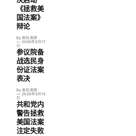
决启动
《拯救美
国法案》
辩论
By 美轮美换
2026年3月17
日
参议院备
战选民身
份证法案
表决
By 美轮美换
2026年3月15
日
共和党内
警告拯救
美国法案
注定失败