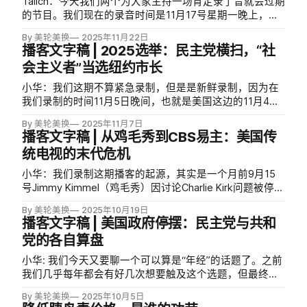
Talich：今天我们两个为大家主持一场肯定录了音就会过期
的节目。我们现在的录音时间是11月17号星期一晚上，因
为第二天 Epstein file 在众议院应该就会投票了。那我们不
By 美轮美换
2025年11月22日
能预测未来，但大概知道怎么回事，就先跟大家聊一聊。
播客文字稿 | 2025选举：民主党横扫，“社
会主义者”当选纽约市长
小华：我们这期不算紧急录制，但是是新鲜录制，因为在
我们录制的时间11月5日晚间，也就是美国这边的11月4
日，在美国地方层级举行了不少选举。我们一般叫它“迷你
By 美轮美换
2025年11月7日
中期选举”，因为它不是间隔两年的那种中期选举。
播客文字稿 | 从鸡毛秀到CBS易主：美国传
统电视的末代危机
小华：我们录制这期播客的起源，其实是一个月前9月15
号Jimmy Kimmel（鸡毛秀）因讨论Charlie Kirk问题被停播
的事件。距离事件发生已经过了一个月，但关于深夜秀、
By 美轮美换
2025年10月19日
美国的言论自由以及媒体等各方面，其实有很多可以讨论
播客文字稿 | 美国政府停摆：民主党与共和
的话题，这也是我们制作这期节目的原因。
党的各自算盘
小华: 我们今天又要聊一个可以算是“年经”的话题了。之前
我们几乎每年都会有好几次想要触及这个选题，但最终可
能因为美国政府没有真的关门，所以也就没有聊成。美国
By 美轮美换
2025年10月5日
政府就是动不动会处于关门的边缘。