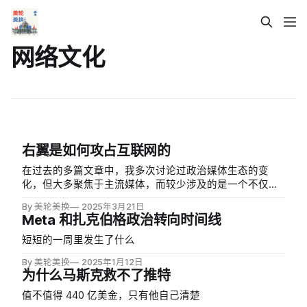
网络文化
右翼是如何攻占互联网的
在过去的多篇文章中，我多次讨论过政治媒体生态的变
化，但大多聚焦于主流媒体，而较少涉及的是一个不仅中
文读者对其陌生，即便是很多资深美国记者也难以完整观
By 美轮美换
2025年3月21日
察到的网络媒体生态——这里指的网络媒体，不是福克斯
Meta 和扎克伯格政治转向时间线
新闻的网站，也不是 Breitbart、Daily Wire 这样的所谓
「新媒体…
短短的一周里发生了什么
By 美轮美换
2025年1月12日
为什么马斯克救不了推特
值不值得 440 亿美金，只有他自己清楚