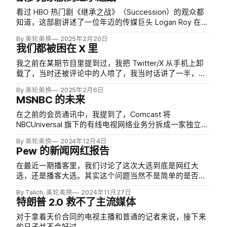
权危机的漠视。
看过 HBO 热门剧《继承之战》（Succession）的观众都
知道，这部剧讲述了一位年迈的传媒巨头 Logan Roy 在挑
选继承人时，如何把自己的子女卷入一场充满背叛、算计
By 美轮美换
2025年2月20日
与伤害的权力斗争。而这一切的灵感正源于默多克家族
我们都被困在 X 里
（也借鉴了雷石东等其他媒体巨头家族的真实故事）。
我之前在某期节目里提到过，我把 Twitter/X 从手机上卸
载了，当时还被评论中的人喷了，我当时话讲了一半，我
在电脑上刷 Twitter/X 的时间依然很长。现在，到了特朗
By 美轮美换
2025年2月6日
普 2.0 时代，X 自然又装了回来。
MSNBC 的未来
在之前的会员通讯中，我提到了，Comcast 将
NBCUniversal 旗下的有线电视网络业务分拆成一家独立的
上市公司（暂名“SpinCo”），这可能是接下来媒体行业并
By 美轮美换
2024年12月4日
购重组潮流开始的标志性事件。
Pew 的新闻网红报告
在最近一期播客里，我们讨论了这次大选到底是网红大
选，还是播客大选。其实这个问题当然不是简单的是否问
题。正好 Pew 刚刚发布了报告《America’s News
By Talich, 美轮美换
2024年11月27日
Influencers》，里面研究者发现，其实有 1/3 的网红，同
特朗普 2.0 救不了主流媒体
时也开播客：
对于拿着天价合同的电视主播和普通的记者来说，接下来