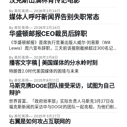
汉克斯出演林肯传记电影
By 美轮美换
2026年2月24日
媒体人呼吁新闻界告别失职常态
By 美轮美换
2026年2月24日
华盛顿邮报CEO裁员后辞职
《华盛顿邮报》首席执行官兼出版人威尔·刘易斯（Will
Lewis）周六宣布辞职，三天前该报刚裁掉超过300名记
者，占员工总数30%。刘易斯在声明中称辞职是为了「确
By 美轮美换
2026年2月8日
保邮报的可持续未来」，仅感谢了所有者贝佐斯，未提及
播客文字稿 | 美国媒体的分水岭时刻
新闻团队。
特朗普2.0时代美国媒体的困境与未来
By 美轮美换
2025年8月11日
马斯克携DOGE团队接受采访，试图为自己
辩护
世界首富、「政府效率部」实际负责人马斯克3月27日在
福克斯新闻的采访中与DOGE的团队一起亮相，为他们削
减联邦政府规模和消除「欺诈与浪费」的工作进行辩护。
By 美轮美换
2025年3月27日
马斯克表示，他的团队正致力于每天削减40亿美元开支，
右翼是如何攻占互联网的
目标是减少1万亿美元的赤字，并称「在政府环境中，我们