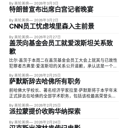
By 美轮美换
2026年3月3日
清晰听到邻桌四名身着商务便装男士公开谈论美国「今
特朗普宣布出席白宫记者晚宴
天」将轰炸伊朗，其中一名男子甚至将「炸伊朗」填词哼
唱至海滩男孩…
By 美轮美换
2026年3月2日
CNN员工忧虑埃里森入主前景
By 美轮美换
2026年2月27日
盖茨向基金会员工就爱泼斯坦关系致
歉
比尔·盖茨于本周二在盖茨基金会员工大会上就其与已故性
犯罪者杰弗里·爱泼斯坦的关系公开道歉，承认这是一个
「巨大的错误」。他表示，自己从2011年起开始与爱泼斯
By 美轮美换
2026年2月25日
坦会面，并曾带领基金会高管参与相关会议，此举已对基
萨默斯辞去哈佛所有职务
金会声誉造成负面影响。
前哈佛大学校长、著名经济学家拉里·萨默斯将于本学年末
正式辞去在哈佛的全部学术职务，包括该校最高荣誉头衔
「大学教授」（University Professorship）。他同时于本
By 美轮美换
2026年2月25日
周三辞去在哈佛肯尼迪学院莫萨瓦尔-拉赫马尼商业与政府
派拉蒙提价收购华纳探索
中心联席主任一职，该职位他已担任逾十年。
By 美轮美换
2026年2月24日