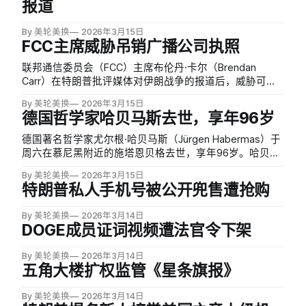
报道
By 美轮美换
2026年3月15日
FCC主席威胁吊销广播公司执照
联邦通信委员会（FCC）主席布伦丹·卡尔（Brendan
Carr）在特朗普批评媒体对伊朗战争的报道后，威胁可能
吊销广播公司的营业执照。卡尔在社交媒体上警告，「散
By 美轮美换
2026年3月15日
布虚假信息和歪曲新闻的广播公司，在执照续期前还有机
德国哲学家哈贝马斯去世，享年96岁
会纠正路线。
德国著名哲学家尤尔根·哈贝马斯（Jürgen Habermas）于
周六在慕尼黑附近的施塔恩贝格去世，享年96岁。哈贝马
斯在沟通、理性和社会学等领域的研究使他成为世界上最
By 美轮美换
2026年3月15日
具影响力的哲学家之一，也是德国的关键知识分子人物，
特朗普私人手机号被公开兜售遭抢购
其代表作包括两卷本的《交往行为理论》。
By 美轮美换
2026年3月14日
DOGE成员证词视频遭法官令下架
By 美轮美换
2026年3月14日
五角大楼扩权监管《星条旗报》
By 美轮美换
2026年3月14日