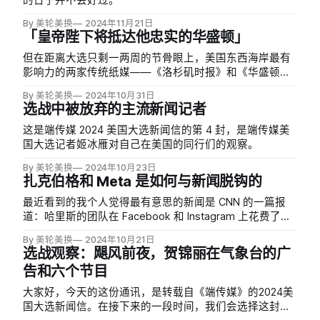
的日子并不会好过。
By 美轮美换
2024年11月21日
「皇帝陛下将抵达他忠实的华盛顿」
但在距离大选只剩一两周的节骨眼上，美国东西海岸最有
影响力的两家传统纸媒——《洛杉矶时报》和《华盛顿邮
报》——再次把自己变成了新闻的一部分。
By 美轮美换
2024年10月31日
选战中被放弃的主流新闻记者
这是端传媒 2024 美国大选新闻信的第 4 封，是端传媒美
国大选记者姬冰雁对自己在美国的同行们的观察。
By 美轮美换
2024年10月23日
扎克伯格和 Meta 是如何与新闻脱钩的
最近看到的我个人觉得最有意思的新闻是 CNN 的一篇报
道：哈里斯的团队在 Facebook 和 Instagram 上花费了上
千万美金，去推广 CNN、ABC、NBC 等主流媒体的中对自
By 美轮美换
2024年10月21日
己有利的文章，比如胰岛素价格下降、通胀问题得到缓
选战观察：飓风前夜，贺锦丽在气象台的广
解、各州堕胎禁令带来的后果等等。
告和六个节目
大家好，今天的这份通讯，是转载自《端传媒》的2024美
国大选新闻信。在接下来的一段时间，我们会选择这封新