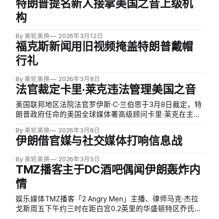
特朗普提名新人接掌美国之音上级机
构
By 美轮美换
2026年3月12日
福克斯新闻用旧视频掩盖特朗普戴帽
行礼
By 美轮美换
2026年3月8日
法官裁定卡里·莱克违法管理美国之音
美国联邦地区法院法官罗伊斯·C·兰伯思于3月8日裁定，特
朗普政府任命的美国全球媒体署高级顾问卡里·莱克在主导
美国之音母机构期间存在违法行为。兰伯思在裁定书中写
By 美轮美换
2026年3月8日
道，莱克既不符合相关法规的要求，也不符合宪法规定，
伊朗借官媒与社交媒体打响信息战
并宣布其过去一年内的所有行动均无效，涵盖逾千名记者
及工作人员遭解雇一事。
By 美轮美换
2026年3月5日
TMZ播客主于DC酒吧偶闻伊朗轰炸内
情
娱乐媒体TMZ播客「2 Angry Men」主播、律师马克·杰拉
戈斯周五下午约三时在距白宫0.2英里的华盛顿特区乔氏海
鲜餐厅酒吧区用餐，并准备录制播客。下午四时左右，他