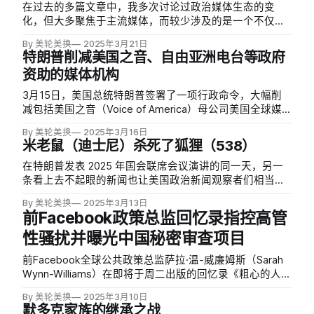
正以闪电般的速度前进…
在过去的多篇文章中，我多次讨论过政治媒体生态的变
化，但大多聚焦于主流媒体，而较少涉及的是一个不仅中
文读者对其陌生，即便是很多资深美国记者也难以完整观
By 美轮美换
2025年3月21日
察到的网络媒体生态——这里指的网络媒体，不是福克斯
特朗普削减美国之音、自由亚洲电台等政府
新闻的网站，也不是 Breitbart、Daily Wire 这样的所谓
资助的媒体机构
「新媒体…
3月15日，美国总统特朗普签署了一项行政命令，大幅削
减包括美国之音（Voice of America）母公司美国全球媒
体署（USAGM）在内的多个联邦机构。这项命令要求这些
By 美轮美换
2025年3月16日
机构「将其功能减少到法律要求的最低限度」，导致美国
米老鼠（迪士尼）杀死了狐狸（538）
之音及其他由美国政府资助的国际媒体机构遭受严重打
击，引发…
在特朗普发表 2025 年国会联席会议演讲的同一天，另一
条看上去不起眼的新闻也让美国政治新闻观察者们相当震
惊——据《华尔街日报》报道，迪士尼计划对 ABC 新闻集
By 美轮美换
2025年3月13日
团和迪士尼娱乐网络两个部门进行 6% 的裁员，在这条新
前Facebook政策总监回忆录指控高管
闻中只包含了简短的一句话：「ABC 还将关闭政治和数据
性骚扰并曝光中国秘密审查项目
驱动的新…
前Facebook全球公共政策总监萨拉·温-威廉姆斯（Sarah
Wynn-Williams）在即将于周二出版的回忆录《粗心的人
们》（Careless People）中，提出了一系列重大指控，包
By 美轮美换
2025年3月10日
括高管性骚扰、Facebook与中国关系的内幕以及公司对人
默多克家族的继承之战