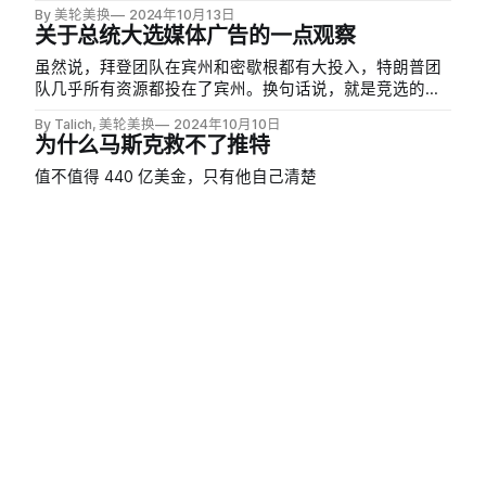
闻信的部分内容进行转载。
By 美轮美换
2024年10月13日
关于总统大选媒体广告的一点观察
虽然说，拜登团队在宾州和密歇根都有大投入，特朗普团
队几乎所有资源都投在了宾州。换句话说，就是竞选的焦
点，其实就是一个，就是中部蓝墙的三个州。大家都知道
By Talich, 美轮美换
2024年10月10日
这一点，就是谁赢下了宾州，谁就赢下了大选。
为什么马斯克救不了推特
值不值得 440 亿美金，只有他自己清楚
By 美轮美换
2024年9月26日
小罗伯特·肯尼迪和华盛顿明星记者 Olivia
Nuzzi 的丑闻
9 月 19 日晚间，前 CNN 媒体记者 Oliver Darcy 在自己新
创办的 newsletter Status 上爆出重磅新闻：《纽约》杂志
（New York Magazine，并不是《纽约客》，但同样是一
By 美轮美换
2024年9月23日
家有几十年历史的老牌杂志，风格更加犀利）的明星政治
一天内发生的两起离奇丑闻
记者 Oli…
在最近的一期看理想的《美国大选与世界转向》节目中，
我与 Talich 和杨一一起聊了好莱坞和政治之间的关系。在
节目开头，我们讲到，美国最强大的软实力莫过于「讲故
By 美轮美换
2024年9月23日
事」（storytelling）的能力，而好莱坞正是这种能力的集
哈里斯与特朗普首场总统辩论前瞻 & 社群活