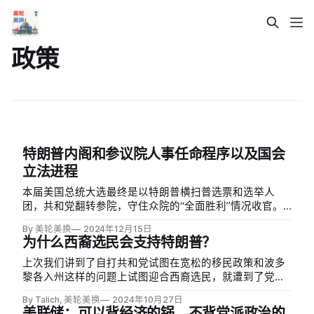
政策
特朗普内阁和参议院人事任命程序以及国会
立法进程
本届美国总统大选最终是以特朗普横扫普选票和选举人
团，共和党翻转参院，守住众院的“全面胜利”情况收官。
即将在未来两年开启难得的全面执政政局的共和党，上到
By 美轮美换
2024年12月15日
特朗普，下到国会众议员，都迫切希望能够利用新获的政
为什么西裔选民会支持特朗普？
治权力来推动一系列保守主义/民粹主义色彩的政策落地。
上次我们讲到了自打共和党试图在宽松的移民政策和波多
黎各入州这样的问题上试图迎合西裔选民，就遭到了党内
保守派的强烈反对。以至于从 1990 年代开始，反移民逐
By Talich, 美轮美换
2024年10月27日
渐成为了共和党的政策主流。
美联储：可以背经济的锅，不背党派政治的