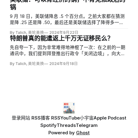
锅
9 月 18 日，美联储降息 .5 个百分点。之前大家都在猜测
是降 .25 还是降 .50，最后还是美联储选择了降得多一
点。我个人猜测，除了经济本身最近发出的信号让 .5 个百
By Talich, 美轮美换
2024年9月22日
分点变得更加合理，另一个小原因，可能是因为下一次降
特朗普真的能遣返上千万无证移民么？
息，应该要等到美国大选之后。
先自夸一下，因为非常难得地神棍了一次：在之前的一期
通讯中，我们提到拜登推出行政令「关闭边境」，向大量
认为边境陷入失控的选民示好。但最后我们也提到「不排
By Talich, 美轮美换
2024年9月18日
除拜登在接下来的日子里推出一些向自由派示好的政策来
稳住自己的左翼支持者」。
登录
网站 RSS
播客 RSS
YouTube
小宇宙
Apple Podcast
Spotify
Threads
Telegram
Powered by
Ghost