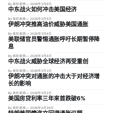
4.4%。这是过去五个月内第三次出现就业下滑，叠加严寒
By 美轮美换
2026年3月6日
天气与凯撒医疗集团逾3万名工人罢工等因素，就业形势明
中东战火如何冲击美国经济
显走弱。
By 美轮美换
2026年3月5日
伊朗冲突推高油价威胁美国通胀
By 美轮美换
2026年3月4日
美联储官员警惕通胀呼吁长期暂停降
息
By 美轮美换
2026年3月4日
中东战火威胁全球经济再受重创
By 美轮美换
2026年3月3日
伊朗冲突对通胀的冲击大于对经济增
长的影响
By 美轮美换
2026年3月2日
美国房贷利率三年来首跌破6%
By 美轮美换
2026年2月26日