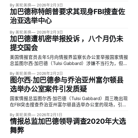
By 美轮美换
2026年2月3日
加巴德称特朗普要求其现身FBI搜查佐
治亚选举中心
By 美轮美换
2026年2月3日
加巴德遭机密举报投诉 ，八个月仍未
提交国会
美国情报官员去年5月向情报界监察长办公室举报国家情报
总监图尔西·加巴德（Tulsi Gabbard）涉嫌不当行为，但这
份机密投诉至今仍未提交国会审查。《华尔街日报》获
By 美轮美换
2026年2月2日
悉，这份投诉被锁在保险柜中，机密等级极高，官员称公
图尔西·加巴德参与乔治亚州富尔顿县
开内容可能对国家安全造成「严重损害」。
选举办公室案件引发质疑
国家情报总监图尔西·加巴德（Tulsi Gabbard）周三晚出现
在FBI突击搜查乔治亚州富尔顿县选举办公室的现场，引发
民主党和选举专家强烈质疑。FBI此次行动旨在查封2020年
By 美轮美换
2026年2月1日
大选相关选票和记录，而该县正是特朗普所谓「选举被
情报总监加巴德领导调查2020年大选
窃」指控的核心地区。
舞弊