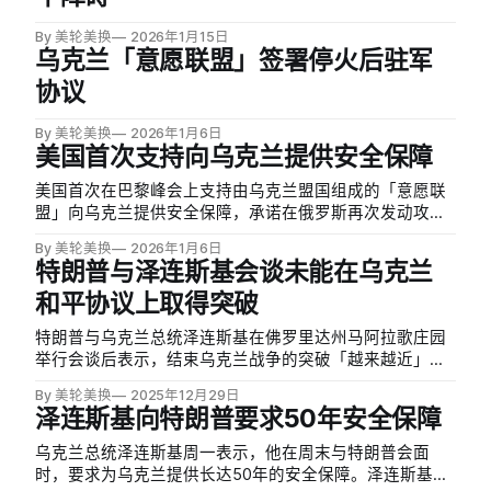
By 美轮美换
2026年1月15日
乌克兰「意愿联盟」签署停火后驻军
协议
By 美轮美换
2026年1月6日
美国首次支持向乌克兰提供安全保障
美国首次在巴黎峰会上支持由乌克兰盟国组成的「意愿联
盟」向乌克兰提供安全保障，承诺在俄罗斯再次发动攻击
时提供具有约束力的支持。特朗普的特使维特科夫
By 美轮美换
2026年1月6日
（Steve Witkoff）和女婿库什纳（Jared Kushner）出席
特朗普与泽连斯基会谈未能在乌克兰
了峰会，维特科夫表示特朗普「坚定支持安全协议」，这
和平协议上取得突破
些协议…
特朗普与乌克兰总统泽连斯基在佛罗里达州马阿拉歌庄园
举行会谈后表示，结束乌克兰战争的突破「越来越近」，
但双方在关键问题上未能达成实质性进展。泽连斯基在返
By 美轮美换
2025年12月29日
回欧洲途中通过WhatsApp告诉记者，目前讨论中的美国
泽连斯基向特朗普要求50年安全保障
安全保障期限仅为15年，他认为太短，希望延长至30到50
年，特朗普表示会…
乌克兰总统泽连斯基周一表示，他在周末与特朗普会面
时，要求为乌克兰提供长达50年的安全保障。泽连斯基在