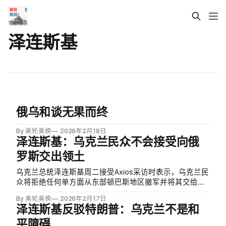
泽连斯基
俄乌和谈无果而终
By 美轮美换
2026年2月18日
泽连斯基：乌克兰民众不会接受向俄
罗斯交出领土
乌克兰总统泽连斯基周二接受Axios采访时表示，乌克兰民
众将拒绝任何单方面从东部顿巴斯地区撤军并将其交给俄
罗斯的和平协议。目前乌俄双方正在日内瓦进行第三轮直
By 美轮美换
2026年2月17日
接谈判，主要分歧点是顿巴斯地区的控制权，该地区约
泽连斯基反驳特朗普：乌克兰不是和
10%仍在乌克兰手中。
平障碍