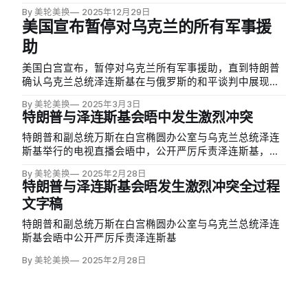
佛罗里达会谈后对记者表示，只有在总统和欧洲领导人就
By 美轮美换
2025年12月29日
乌克兰和平框架达成一致后，才可能与俄罗斯举行会谈。
美国宣布暂停对乌克兰的所有军事援
助
美国白宫宣布，暂停对乌克兰所有军事援助，直到特朗普
确认乌克兰总统泽连斯基在与俄罗斯的和平谈判中展现出
诚意。白宫官员指出：「总统已经明确聚焦于和平，我们
By 美轮美换
2025年3月3日
需要合作伙伴同样致力于这一目标。」这一决定是在上周
特朗普与泽连斯基会晤中发生激烈冲突
五特朗普与泽连斯基在白宫发生激烈争执之后做出的。
特朗普和副总统万斯在白宫椭圆办公室与乌克兰总统泽连
斯基举行的电视直播会晤中，公开严厉斥责泽连斯基，并
突然缩短了原定协调和平计划的访问。这次现代美国外交
By 美轮美换
2025年2月28日
史上罕见的公开冲突不仅导致原定活动取消，还可能引发
特朗普与泽连斯基会晤发生激烈冲突全过程
美国对乌援助政策的重大转变，同时引起欧洲盟国的强烈
文字稿
反应。
特朗普和副总统万斯在白宫椭圆办公室与乌克兰总统泽连
斯基会晤中公开严厉斥责泽连斯基
By 美轮美换
2025年2月28日