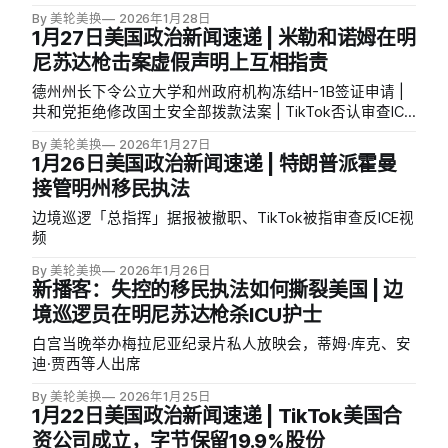
天曾与联邦特工发生冲突
By 美轮美换
2026年1月28日
1月27日美国政治新闻速递 | 米勒和诺姆在明
尼苏达枪击案虚假声明上互相指责
德州州长下令公立大学和州政府机构冻结H-1B签证申请 |
共和党拒绝修改国土安全部拨款法案 | TikTok否认审查ICE
内容，称系技术故障
By 美轮美换
2026年1月27日
1月26日美国政治新闻速递 | 特朗普派霍曼
接管明州移民执法
边境巡逻「总指挥」据报被撤职、TikTok被指审查反ICE视
频
By 美轮美换
2026年1月26日
新播客：失控的移民执法如何撕裂美国 | 边
境巡逻员在明尼苏达枪杀ICU护士
白宫当晚举办梅拉尼亚纪录片私人放映会，蒂姆·库克、安
迪·贾西等人出席
By 美轮美换
2026年1月25日
1月22日美国政治新闻速递 | TikTok美国合
资公司成立，字节保留19.9%股份