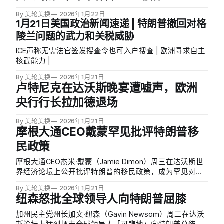
By 美轮美换
2026年1月22日
1月21日美国政治新闻速递 | 特朗普撤回对格
陵兰问题的武力和关税威胁
ICE声称无需法官签发搜查令也可入户搜查 | 欧洲寻求自主
核武能力 |
By 美轮美换
2026年1月21日
卢特尼克在达沃斯晚宴遭嘘声，欧洲
央行行长拉加德退场
By 美轮美换
2026年1月21日
摩根大通CEO戴蒙罕见批评特朗普移
民政策
摩根大通CEO杰米·戴蒙（Jamie Dimon）周三在达沃斯世
界经济论坛上公开批评特朗普的移民政策，成为罕见对总
统核心政策提出异议的美国企业领袖。戴蒙虽然赞扬特朗
By 美轮美换
2026年1月21日
普控制边境的努力，但对移民和海关执法局（ICE）的执法
纽森怒批全球领导人向特朗普屈膝
方式表达强烈不满。
加州民主党州长加文·纽森（Gavin Newsom）周二在达沃