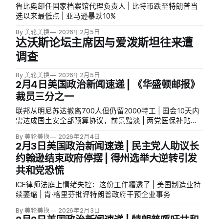
鲁比奥卸任国家档案馆代理负责人 | 比特币跌至特朗普当
选以来最低点 | 亚马逊暴跌10%
By 美轮美换
2026年2月5日
达沃斯论坛主席因与爱泼斯坦往来遭
调查
By 美轮美换
2026年2月5日
2月4日美国政治新闻速递 | 《华盛顿邮报》
裁员三分之一
联邦从明尼苏达撤离700人但仍留2000特工 | 国会10天内
需达成国土安全部预算协议，前景黯淡 | 两党医保补贴谈
判基本破裂
By 美轮美换
2026年2月4日
2月3日美国政治新闻速递 | 民主党人助议长
约翰逊结束政府停摆 | 得州选举大逆转引发
共和党恐慌
ICE律师法庭上情绪失控：这份工作糟透了 | 美国制造业持
续萎缩 | 肯·格里芬批评特朗普政府干预企业事务
By 美轮美换
2026年2月3日