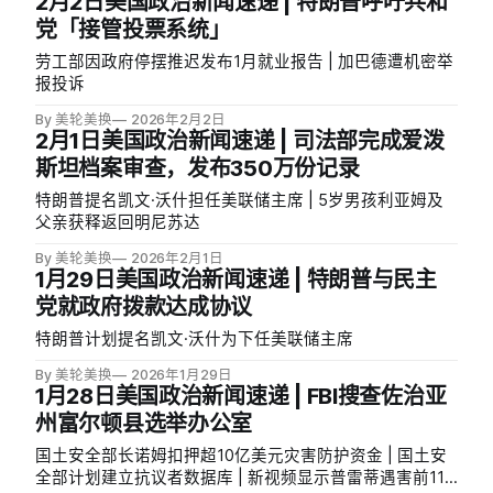
2月2日美国政治新闻速递 | 特朗普呼吁共和
党「接管投票系统」
劳工部因政府停摆推迟发布1月就业报告 | 加巴德遭机密举
报投诉
By 美轮美换
2026年2月2日
2月1日美国政治新闻速递 | 司法部完成爱泼
斯坦档案审查，发布350万份记录
特朗普提名凯文·沃什担任美联储主席 | 5岁男孩利亚姆及
父亲获释返回明尼苏达
By 美轮美换
2026年2月1日
1月29日美国政治新闻速递 | 特朗普与民主
党就政府拨款达成协议
特朗普计划提名凯文·沃什为下任美联储主席
By 美轮美换
2026年1月29日
1月28日美国政治新闻速递 | FBI搜查佐治亚
州富尔顿县选举办公室
国土安全部长诺姆扣押超10亿美元灾害防护资金 | 国土安
全部计划建立抗议者数据库 | 新视频显示普雷蒂遇害前11