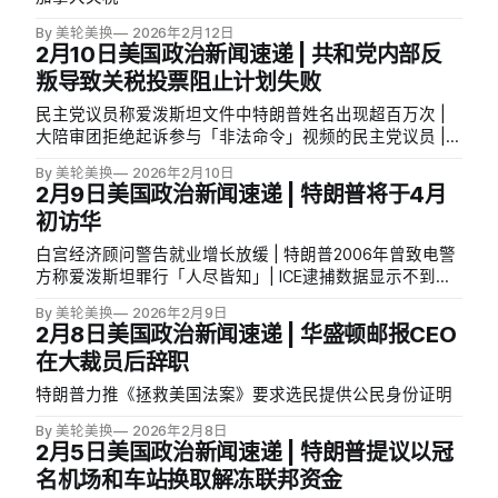
By 美轮美换
2026年2月12日
2月10日美国政治新闻速递 | 共和党内部反
叛导致关税投票阻止计划失败
民主党议员称爱泼斯坦文件中特朗普姓名出现超百万次 |
大陪审团拒绝起诉参与「非法命令」视频的民主党议员 |
国土安全部拨款谈判陷入僵局，政府关门风险逼近 | 环保
By 美轮美换
2026年2月10日
署撤销温室气体危害认定
2月9日美国政治新闻速递 | 特朗普将于4月
初访华
白宫经济顾问警告就业增长放缓 | 特朗普2006年曾致电警
方称爱泼斯坦罪行「人尽皆知」| ICE逮捕数据显示不到
14%涉暴力犯罪
By 美轮美换
2026年2月9日
2月8日美国政治新闻速递 | 华盛顿邮报CEO
在大裁员后辞职
特朗普力推《拯救美国法案》要求选民提供公民身份证明
By 美轮美换
2026年2月8日
2月5日美国政治新闻速递 | 特朗普提议以冠
名机场和车站换取解冻联邦资金