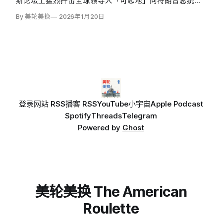
斯论坛上猛烈抨击全球领导人「可悲地」向特朗普总统屈
服。他表示：「我无法忍受这些人的顺从态度。我应该给
By 美轮美换
2026年1月20日
世界领导人带一堆护膝，现在到处都在送皇冠、颁诺贝尔
奖，这简直可悲。
登录
网站 RSS
播客 RSS
YouTube
小宇宙
Apple Podcast
Spotify
Threads
Telegram
Powered by
Ghost
美轮美换 The American
Roulette