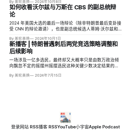
By 美轮美换
2024年10月8日
话题转移到了民主党和科技巨头进行言论审查上。
如何收看沃尔兹与万斯在 CBS 的副总统辩
论
2024 年美国大选的最后一场辩论（除非特朗普最后变卦接
受 CNN 的辩论邀请），也是副总统候选人蒂姆·沃尔兹和
J.D. 万斯的唯一一场辩论，定于美国东部时间 10 月 1 日晚
By 美轮美换
2024年10月1日
9 点（北京时间 10 月 2 日早 9 点）在 CBS 的纽约市演播
新播客 | 特朗普遇刺后两党竞选策略调整和
室举行。
后续影响
一场涉及一亿多选民，最终却又大概率只是由数万政治倾
向飘忽不定的摇摆州摇摆选民这种关键少数决定结果的大
选
By 美轮美换
2024年7月15日
登录
网站 RSS
播客 RSS
YouTube
小宇宙
Apple Podcast