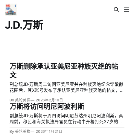
J.D.万斯
万斯删除承认亚美尼亚种族灭绝的帖
文
副总统JD·万斯周二访问亚美尼亚并在种族灭绝纪念馆敬献
花圈后，其X账号发布了承认亚美尼亚种族灭绝的帖文，但
随后迅速删除。原帖称万斯夫妇参加仪式「纪念1915年亚
By 美轮美换
2026年2月10日
美尼亚种族灭绝的受害者」，使用了「种族灭绝」
万斯将访问明尼阿波利斯
（genocide）一词，这与特朗普政府的官方政策相悖。
副总统JD·万斯将于周四访问明尼苏达州明尼阿波利斯。两
周前，移民和海关执法局官员在行动中开枪打死37岁的雷
妮·妮可·古德（Renee Nicole Good），特朗普和万斯均声
By 美轮美换
2026年1月21日
称开枪合理，但明尼苏达州州长蒂姆·沃尔茨（Tim Walz）