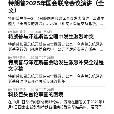
特朗普2025年国会联席会议演讲（全
和明尼阿波利斯市长雅各布·弗雷（Jacob…
文）
特朗普总统于3月4日晚向国会联席会议发表演讲，演讲主
题为「美国梦的复兴」。尽管共和党人普遍支持总统，但
在政府削减服务和特朗普近期对乌克兰的态度上已出现党
By 美轮美换
2025年3月5日
内分歧。特朗普与3月3日宣布暂停对乌克兰的军事援助，
特朗普与泽连斯基会晤中发生激烈冲突
引发部分共和党人担忧，同一天对墨西哥和加拿大实施的
25%关税也导致市场波动…
特朗普和副总统万斯在白宫椭圆办公室与乌克兰总统泽连
斯基举行的电视直播会晤中，公开严厉斥责泽连斯基，并
突然缩短了原定协调和平计划的访问。这次现代美国外交
By 美轮美换
2025年2月28日
史上罕见的公开冲突不仅导致原定活动取消，还可能引发
特朗普与泽连斯基会晤发生激烈冲突全过程
美国对乌援助政策的重大转变，同时引起欧洲盟国的强烈
文字稿
反应。
特朗普和副总统万斯在白宫椭圆办公室与乌克兰总统泽连
斯基会晤中公开严厉斥责泽连斯基
By 美轮美换
2025年2月28日
科技巨头言论审查的困境
在10月1日举行的副总统辩论中，万斯在回答关于2021年1
月6日国会山暴乱和特朗普拒绝接受选举结果时，展现了极
其高超的辩（hu）论（jiao）技（man）巧（chan），将