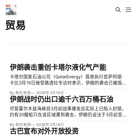
贸易
伊朗袭击重创卡塔尔液化气产能
卡塔尔国家石油公司（QatarEnergy）首席执行官萨阿德·
卡比3月19日接受路透社专访时表示，伊朗的袭击已摧毁
卡塔尔17%的液化天然气（LNG）出口产能，预计每年损
By 美轮美换
2026年3月19日
失收入约200亿美元，欧洲和亚洲的供应链面临严重威
伊朗战时仍出口逾千六百万桶石油
胁。
尽管霍尔木兹海峡自3月初战事爆发后实际上已陷入封锁，
约有20艘船只在该区域遭到袭击，伊朗仍设法于3月初至
今出口逾1600万桶石油。据航运数据公司劳氏情报，3月1
By 美轮美换
2026年3月18日
日至15日间至少89艘船只穿越该海峡，包括16艘油轮，其
古巴宣布对外开放投资
中逾五分之一与伊朗有关联，另有中国及希腊关联船只。