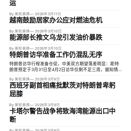
运
By 美轮美换
2026年3月11日
越南鼓励居家办公应对燃油危机
By 美轮美换
2026年3月10日
能源部长推文乌龙引发油价暴跌
By 美轮美换
2026年3月10日
特朗普访华准备工作仍混乱无序
特朗普访华行程准备仓促，中美双方期望落差明显：距特
朗普预定于3月31日至4月2日访华仅剩不足三周，据知情
人士透露，此次国事访问的准备工作仍十分混乱，随行官
By 美轮美换
2026年3月9日
员与企业高管名单尚未敲定，是否组建商业代表团也悬而
西班牙副首相痛批默茨对特朗普卑躬
未决。
屈膝
By 美轮美换
2026年3月9日
卡塔尔警告战争将致海湾能源出口中
断
By 美轮美换
2026年3月8日