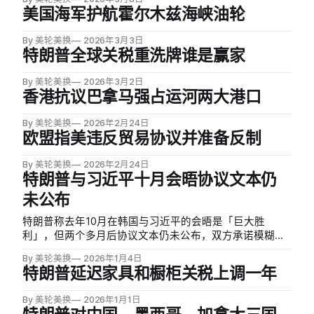
美国海军护航霍尔木兹海峡油轮
By 美轮美换
2026年3月3日
特朗普全球关税重洗牌谁是赢家
By 美轮美换
2026年3月2日
香港抗议巴拿马强占运河两大港口
By 美轮美换
2026年2月24日
欧盟指美违反贸易协议并准备反制
By 美轮美换
2026年2月24日
特朗普与习近平十月会晤协议文本仍
未公布
特朗普称去年10月在韩国与习近平的会晤是「巨大胜
利」，但两个多月后协议文本仍未公布，双方承诺模糊不
清，降低了2026年达成更广泛贸易协定的预期。白宫当时
By 美轮美换
2026年1月4日
宣布双方同意一系列措施以缓和贸易战，包括中国重启购
特朗普延迟家具和橱柜关税上调一年
买美国大豆等农产品、取消关键矿物出口限制，美国则延
长对华关税暂停。
By 美轮美换
2026年1月1日