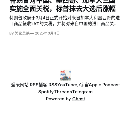
特朗普对中国、墨西哥、加拿大三国
实施全面关税，标普抹去大选后涨幅
特朗普政府于3月4日正式开始对来自加拿大和墨西哥的进
口商品征收25%的关税，并将对来自中国的进口商品关税
从10%提高至20%。特朗普在未给出明确理由的情况下引
By 美轮美换
2025年3月4日
发了贸易战，这被视为其总统任期内最大的经济赌博之
一，可能会损害美国乃至全球经济。
登录
网站 RSS
播客 RSS
YouTube
小宇宙
Apple Podcast
Spotify
Threads
Telegram
Powered by
Ghost