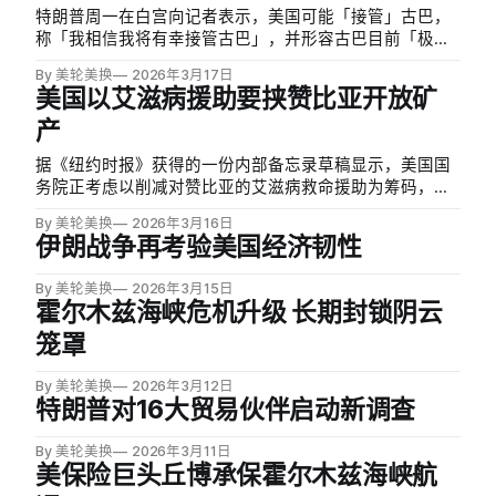
特朗普周一在白宫向记者表示，美国可能「接管」古巴，
称「我相信我将有幸接管古巴」，并形容古巴目前「极度
虚弱」。就在同日，古巴副总理奥斯卡·佩雷斯-奥利瓦·弗
By 美轮美换
2026年3月17日
拉加接受NBC采访时宣布，古巴共产党政府将向外资开
美国以艾滋病援助要挟赞比亚开放矿
放，涵盖来自美国的投资及海外古巴人，范围不仅限于私
产
营领域，更包括基础设施等…
据《纽约时报》获得的一份内部备忘录草稿显示，美国国
务院正考虑以削减对赞比亚的艾滋病救命援助为筹码，迫
使这一南部非洲国家签署协议、向美国开放关键矿产资
By 美轮美换
2026年3月16日
源。该备忘录由国务院非洲局起草，呈送国务卿鲁比奥，
伊朗战争再考验美国经济韧性
明确提及「公开大规模撤援」是迫使赞比亚就范的手段。
By 美轮美换
2026年3月15日
霍尔木兹海峡危机升级 长期封锁阴云
笼罩
By 美轮美换
2026年3月12日
特朗普对16大贸易伙伴启动新调查
By 美轮美换
2026年3月11日
美保险巨头丘博承保霍尔木兹海峡航