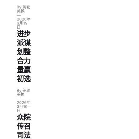
By 美轮
美换
2026年
3月19
日
进步
派谋
划整
合力
量赢
初选
By 美轮
美换
2026年
3月19
日
众院
传召
司法