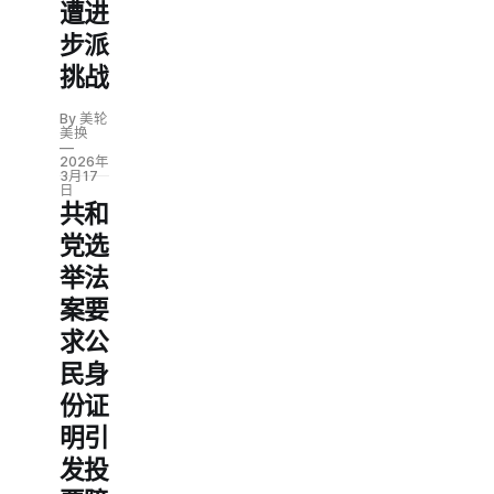
遭进
步派
挑战
By 美轮
美换
2026年
3月17
日
共和
党选
举法
案要
求公
民身
份证
明引
发投