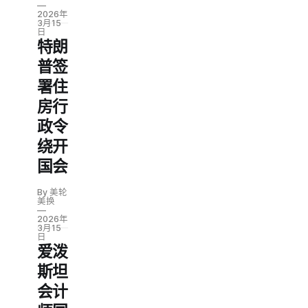
2026年
3月15
日
特朗
普签
署住
房行
政令
绕开
国会
By 美轮
美换
2026年
3月15
日
爱泼
斯坦
会计