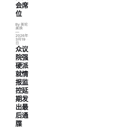
会席
位
By 美轮
美换
2026年
3月19
日
众议
院强
硬派
就情
报监
控延
期发
出最
后通
牒