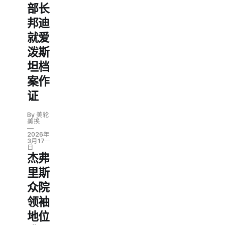
部长
邦迪
就爱
泼斯
坦档
案作
证
By 美轮
美换
2026年
3月17
日
杰弗
里斯
众院
领袖
地位