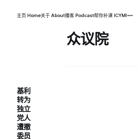
主页 Home
关于 About
播客 Podcast
帮你补课 ICYMI
众议院
基利
转为
独立
党人
遭撤
委员