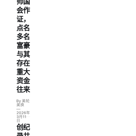
师国
会作
证，
点名
多名
富豪
与其
存在
重大
资金
往来
By 美轮
美换
2026年
3月11
日
创纪