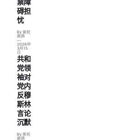
票障
碍担
忧
By 美轮
美换
2026年
3月15
日
共和
党领
袖对
党内
反穆
斯林
言论
沉默
By 美轮
美换