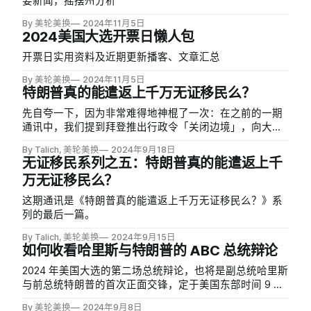
要新闻，摇摆州分析
By 美轮美换
2024年11月5日
2024美国大选开票日懒人包
开票日实用资料及近期更新播客、文章汇总
By 美轮美换
2024年11月5日
特朗普真的能遣返上千万无证移民么？
先自夸一下，因为非常难得地神棍了一次：在之前的一期
通讯中，我们提到拜登推出行政令「关闭边境」，向大量
认为边境陷入失控的选民示好。但最后我们也提到「不排
By Talich, 美轮美换
2024年9月18日
除拜登在接下来的日子里推出一些向自由派示好的政策来
无证移民系列之五：特朗普真的能遣返上千
稳住自己的左翼支持者」。
万无证移民么？
这期通讯是《特朗普真的能遣返上千万无证移民么？》系
列的最后一篇。
By Talich, 美轮美换
2024年9月15日
如何收看哈里斯与特朗普的 ABC 总统辩论
2024 年美国大选的第二场总统辩论，也将是副总统哈里斯
与前总统特朗普的首次正面交锋，定于美国东部时间 9 月
10 日晚 9 点（北京时间 9 月 11 日早 9 点）在费城的国家
By 美轮美换
2024年9月8日