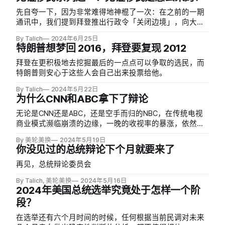
先自夸一下，因为非常难得地神棍了一次：在之前的一期
通讯中，我们提到拜登推出行政令「关闭边境」，向大量
认为边境陷入失控的选民示好。但最后我们也提到「不排
By Talich
2024年6月25日
除拜登在接下来的日子里推出一些向自由派示好的政策来
特朗普想梦回 2016，拜登要复现 2012
稳住自己的左翼支持者」。
拜登在更积极地去挖掘最后的一点点可以争取的选民，而
特朗普则安心于这些人会自己出来投票给他。
By Talich
2024年5月22日
为什么CNN和ABC拿下了辩论
无论是CNN还是ABC，还是空手而归的NBC，在传统电视
商业模式濒临崩溃的边缘，一晚的收视率的暴涨，依然无
法解决电视媒体面临世代变革时的根本性挑战。
By 美轮美换
2024年5月19日
你没见过的总统辩论下个月就要来了
再见，总统辩论委员会
By Talich, 美轮美换
2024年5月16日
2024年美国总统选举究竟处于怎样一个阶
段？
在选举还有六个月时间的时候，任何根据当前民调对未来