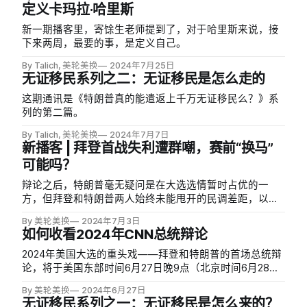
宪法中心举行。届时，辩论将通过电视、流媒体和互联网
定义卡玛拉·哈里斯
全球直播。
新一期播客里，寄馀生老师提到了，对于哈里斯来说，接
下来两周，最要的事，是定义自己。
By Talich, 美轮美换
2024年7月25日
无证移民系列之二：无证移民是怎么走的
这期通讯是《特朗普真的能遣返上千万无证移民么？》系
列的第二篇。
By Talich, 美轮美换
2024年7月7日
新播客 | 拜登首战失利遭群嘲，赛前“换马”
可能吗？
辩论之后，特朗普毫无疑问是在大选选情暂时占优的一
方，但拜登和特朗普两人始终未能甩开的民调差距，以及
21世纪以来美国选举普遍极其焦灼，最终选举结果由少数
By 美轮美换
2024年7月3日
十几万选民所决定的历史惯性都决定了这场大选，仍还有
如何收看2024年CNN总统辩论
许多悬念有待揭晓。
2024年美国大选的重头戏——拜登和特朗普的首场总统辩
论，将于美国东部时间6月27日晚9点（北京时间6月28日
早9点）开始。
By 美轮美换
2024年6月27日
无证移民系列之一：无证移民是怎么来的？