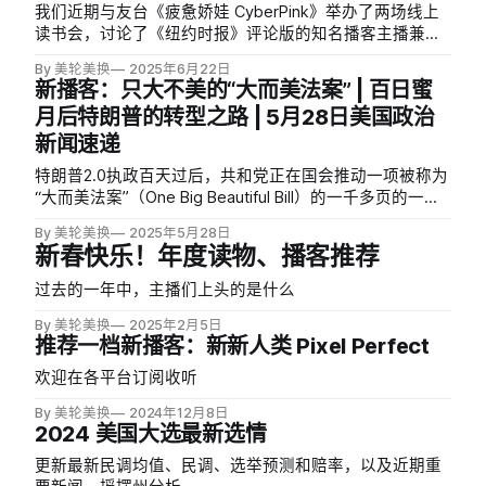
我们近期与友台《疲惫娇娃 CyberPink》举办了两场线上
读书会，讨论了《纽约时报》评论版的知名播客主播兼专
栏作家 Ezra Klein 和前《大西洋月刊》的资深撰稿人（刚
By 美轮美换
2025年6月22日
刚宣布离职加入Substack）、热门播客 Plain English 的主
新播客：只大不美的“大而美法案” | 百日蜜
播 Derek Thomps…
月后特朗普的转型之路 | 5月28日美国政治
新闻速递
特朗普2.0执政百天过后，共和党正在国会推动一项被称为
“大而美法案”（One Big Beautiful Bill）的一千多页的一揽
子法案。这项法案试图将移民、税改、福利等多个领域的
By 美轮美换
2025年5月28日
政策打包通过，让特朗普的议程永久化。
新春快乐！年度读物、播客推荐
过去的一年中，主播们上头的是什么
By 美轮美换
2025年2月5日
推荐一档新播客：新新人类 Pixel Perfect
欢迎在各平台订阅收听
By 美轮美换
2024年12月8日
2024 美国大选最新选情
更新最新民调均值、民调、选举预测和赔率，以及近期重