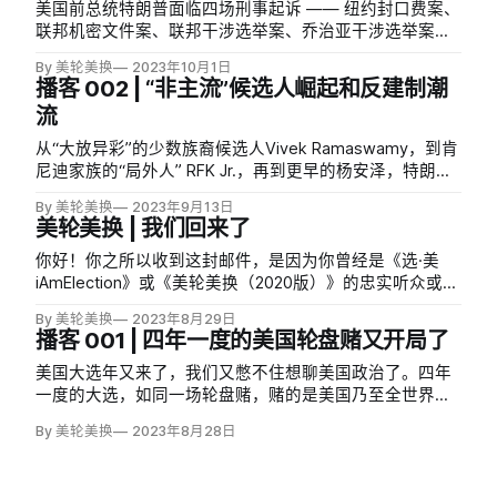
美国前总统特朗普面临四场刑事起诉 —— 纽约封口费案、
联邦机密文件案、联邦干涉选举案、乔治亚干涉选举案。
我们对这四起案件的时间线、指控、影响进行了详细的盘
By 美轮美换
2023年10月1日
点和分析，并讨论了这些案件对2024年大选的影响。
播客 002 | “非主流”候选人崛起和反建制潮
流
从“大放异彩”的少数族裔候选人Vivek Ramaswamy，到肯
尼迪家族的“局外人” RFK Jr.，再到更早的杨安泽，特朗普
时代后，没有担任过公职的“非主流候选人”已经成为了两
By 美轮美换
2023年9月13日
党初选中不可小觑的一股势力，他们为何能吸引到选民的
美轮美换 | 我们回来了
支持，他们走多远？
你好！你之所以收到这封邮件，是因为你曾经是《选·美
iAmElection》或《美轮美换（2020版）》的忠实听众或读
者，或是在最近两天刚刚通过americanroulette.typlog.io
By 美轮美换
2023年8月29日
订阅这档播客。
播客 001 | 四年一度的美国轮盘赌又开局了
美国大选年又来了，我们又憋不住想聊美国政治了。四年
一度的大选，如同一场轮盘赌，赌的是美国乃至全世界的
命运。共和党初选在即，司法麻烦不断的特朗普依然在民
By 美轮美换
2023年8月28日
调中遥遥领先，却选择跳过初选辩论；建制派精英和金主
们试图带共和党走出特朗普的阴影，无奈选民并不买账；