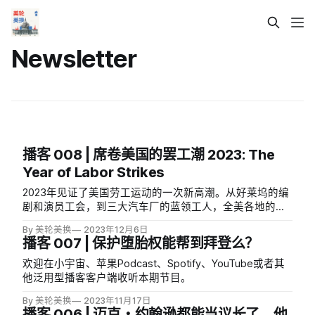
Newsletter
播客 008 | 席卷美国的罢工潮 2023: The
Year of Labor Strikes
2023年见证了美国劳工运动的一次新高潮。从好莱坞的编
剧和演员工会，到三大汽车厂的蓝领工人，全美各地的工
人们联合起来，通过罢工争取到了一系列创纪录的合同。
By 美轮美换
2023年12月6日
在通胀导致生活成本飙升的背景下，这些努力为工人阶级
播客 007 | 保护堕胎权能帮到拜登么？
带来了更高的薪酬，从资方手中争取到了更多的利润分
享。
欢迎在小宇宙、苹果Podcast、Spotify、YouTube或者其
他泛用型播客客户端收听本期节目。
By 美轮美换
2023年11月17日
播客 006 | 迈克・约翰逊都能当议长了，他