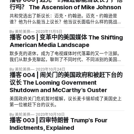
行吗？ The Ascension of Mike Johnson
共和党选出了新议长：迈克・约翰逊。迈克・约翰逊是
谁？他为什么能当上议长？他当议长面临什么样的挑战？
他会怎样面对？这期播客我们从选议长一路讨论到了怎么
By 美轮美换
2023年11月5日
当议长。
播客 005 | 变革中的美国媒体 The Shifting
American Media Landscape
默多克的退休，成为了电视媒体时代落幕的又一个注脚。
我们从默多克聊起，聊到了不同时代、不同派别的美国媒
体在政治和选举中扮演的角色。2024年和未来，美国政客
By 美轮美换
2023年10月24日
们又会如何利用TikTok和其它新兴媒体平台？
播客 004 | 闹关门的美国政府和被赶下台的
议长 The Looming Government
Shutdown and McCarthy’s Ouster
美国政府关门危机暂时缓解，议长麦卡锡却成了美国史上
第一位被赶下台的议长。
By 美轮美换
2023年10月10日
播客 003 | 四审特朗普 Trump's Four
Indictments, Explained