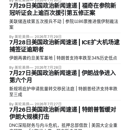
By 美轮美换
2026年7月30日
7月29日美国政治新闻速递 | 福奇在参院新
冠听证会上逾百次援引第五修正案
美联储连续第五次按兵不动 | 参院以86票推进俄伊制裁法
案
By 美轮美换
2026年7月29日
7月28日美国政治新闻速递 | ICE扩大机场逮
捕签证逾期者
伊朗再袭约旦美军基地 | 特朗普支持率跌至34%历史低点
By 美轮美换
2026年7月28日
7月27日美国政治新闻速递 | 伊朗战争进入
第六个月
新规将庇护申请批量转交移民法庭 | 特朗普经济支持率跌
至三成
By 美轮美换
2026年7月27日
7月26日美国政治新闻速递 | 特朗普暂缓对
伊朗大规模打击
DNC深陷财务与内斗危机，抵押总部借款 | 美国大企业重