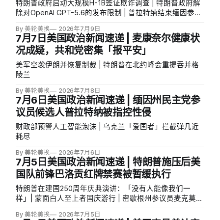
特朗普政府启动大规模H-1B签证欺诈调查 | 特朗普政府解
除对OpenAI GPT-5.6的发布限制 | 普拉特纳结束缅因参院
竞选
By 美轮美换
2026年7月9日
7月7日美国政治新闻速递 | 麦康奈尔健康状
况成疑，共和党密集「报平安」
美军空袭伊朗并恢复制裁 | 特朗普在北约峰会重提吞并格
陵兰
By 美轮美换
2026年7月8日
7月6日美国政治新闻速递 | 缅因州民主党参
议员候选人普拉特纳被指控性侵
财政部预警人工智能泡沫 | 乌克兰「爱国者」拦截弹几近
耗尽
By 美轮美换
2026年7月6日
7月5日美国政治新闻速递 | 特朗普施压后美
国队前锋巴洛贡红牌禁赛被暂缓执行
特朗普在建国250周年庆典演讲：「没有人能像我们一
样」| 蒙面白人至上者国庆游行 | 密歇根州参议员麦克莫罗
退出密歇根参院初选
By 美轮美换
2026年7月5日