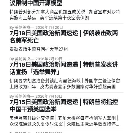
议限制中国开源模型
特朗普对部分加拿大商品追加五成关税 | 胡塞宣布对沙特
实施海上禁运 | 美军连续第十夜空袭伊朗
By 美轮美换
2026年7月20日
7月19日美国政治新闻速递 | 伊朗袭击致两
名美军死亡
泰勒农场生菜召回扩大至27州
By 美轮美换
2026年7月19日
7月16日美国政治新闻速递 | 特朗普发表讲
话宣扬「选举舞弊」
伊朗要求胡塞准备封锁红海曼德海峡 | 外国学生签证停留
上限改为四年 | 皮尤调查显示多数国家对华好感超美国
By 美轮美换
2026年7月16日
7月15日美国政治新闻速递 | 特朗普将指控
中国干预美国选举
美伊互袭升级外交停滞 | 五角大楼将每年检测军人睾酮 |
众议院通过永久夏令时法案 | 众院民主党近半数支持停止
援以