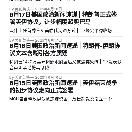
By 美轮美换
2026年6月18日
6月17日美国政治新闻速递 | 特朗普正式签
署美伊协议，让步幅度超奥巴马
沃什上任首秀重塑美联储沟通方式 | G7峰会平稳收场
By 美轮美换
2026年6月17日
6月16日美国政治新闻速递 | 特朗普-伊朗协
议文本含糊引各方质疑
特朗普1420万美元倒影池刷蓝后又被藻类染绿 | G7发表联
合声明承诺援乌制俄
By 美轮美换
2026年6月16日
6月15日美国政治新闻速递 | 美伊结束战争
的初步协议走向正式签署
MOU包含释放伊朗被冻结资金、放松制裁及设立一个
3000 亿美元重建基金的可能 | Anthropic 模型遭出口管制
的48小时始末 | 特朗普政府曾权衡为移民暂停人身保护令
By 美轮美换
2026年6月15日
6月14日美国政治新闻速递 | 美伊达成结束
伊朗战争的初步协议