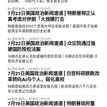
启招聘，「AI取代人类」预言暂未兑现
By 美轮美换
2026年7月26日
7月23日美国政治新闻速递 | 特朗普称正认
真考虑对伊朗「大规模打击
特朗普政府对60个贸易伙伴征收新关税 | 美国环孢子虫病
疫情全年病例数创历史纪录
By 美轮美换
2026年7月23日
7月22日美国政治新闻速递 | 众议院通过强
硬国防授权法案
马姆达尼承认无权逮捕内塔尼亚胡 | 马姆达尼任命莉娜·汗
掌经济发展公司
By 美轮美换
2026年7月22日
7月21日美国政治新闻速递 | 白宫科研拨款改
革转向AI与个人，弱化高校
特朗普拟推因凡蒂诺掌舵联合国 | 新泽西误将六千六百名
非公民登记为选民
By 美轮美换
2026年7月21日
7月19日美国政治新闻速递 | 特朗普政府重