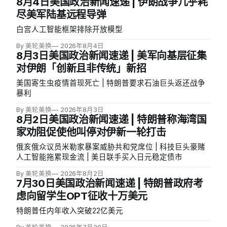
8月4日美国政治新闻速递 | 伊朗战争几乎耗
尽美军陆基远程导弹
白宫人工智能框架排除开放模型
By 美轮美换
2026年8月4日
8月3日美国政治新闻速递 | 美军向基层征集
对伊朗「创新且非传统」新招
美国寄生虫疫情首现死亡 | 特朗普要求石油巨头返还战争
暴利
By 美轮美换
2026年8月3日
8月2日美国政治新闻速递 | 特朗普称海湾国
家劝阻促使他叫停对伊新一轮打击
俄亥俄众议员米勒家暴案威胁共和党席位 | 科技巨头豪赌
人工智能拖累现金流 | 美日联手买入日元稳定债市
By 美轮美换
2026年8月2日
7月30日美国政治新闻速递 | 特朗普政府考
虑向留学生OPT征收十万美元
特朗普任内年收入突破22亿美元