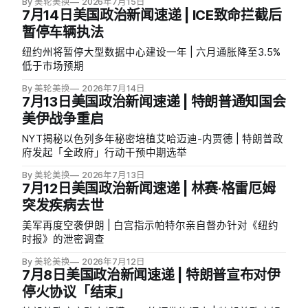
By 美轮美换
2026年7月15日
7月14日美国政治新闻速递 | ICE致命拦截后
暂停车辆执法
纽约州将暂停大型数据中心建设一年 | 六月通胀降至3.5%
低于市场预期
By 美轮美换
2026年7月14日
7月13日美国政治新闻速递 | 特朗普通知国会
美伊战争重启
NYT揭秘以色列多年秘密培植艾哈迈迪-内贾德 | 特朗普政
府发起「全政府」行动干预中期选举
By 美轮美换
2026年7月13日
7月12日美国政治新闻速递 | 林赛·格雷厄姆
突发疾病去世
美军再度空袭伊朗 | 白宫指示帕特尔亲自督办针对《纽约
时报》的泄密调查
By 美轮美换
2026年7月12日
7月8日美国政治新闻速递 | 特朗普宣布对伊
停火协议「结束」