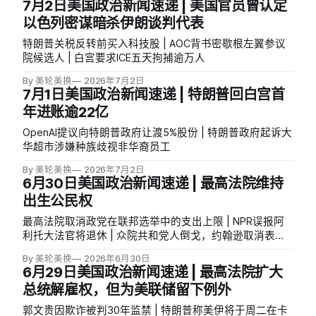
7月2日美国政治新闻速递 | 美国官员曾认定
以色列密谋暗杀伊朗谈判代表
特朗普关税反转前买入科技股 | AOC背书密歇根左翼参议
院候选人 | 白宫要求ICE五天拘捕逾万人
By 美轮美换
2026年7月2日
7月1日美国政治新闻速递 | 特朗普回白宫首
年进账逾22亿
OpenAI提议向特朗普政府让渡5%股份 | 特朗普政府起诉大
华超市涉嫌种族歧视非华裔员工
By 美轮美换
2026年7月2日
6月30日美国政治新闻速递 | 最高法院维持
出生公民权
最高法院取消政党在联邦选举中的支出上限 | NPR误报阿
利托大法官将退休 | 众院共和党人倒戈，约翰逊取消表决
提前休会
By 美轮美换
2026年6月30日
6月29日美国政治新闻速递 | 最高法院扩大
总统解雇权，但为美联储留下例外
郭文贵因欺诈被判30年监禁 | 特朗普称美伊将于周二在卡