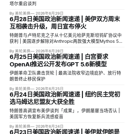
塔尔重启谈判
By 美轮美换
2026年6月29日
6月28日美国政治新闻速递 | 美伊双方周末
互相袭击升级，周日宣布停火
特朗普与卢特尼克之子从十亿美元哈萨克斯坦钨矿协议中
获利 | 美国逐步解除对Anthropic两款强大模型Mythos 5与
Fable 5的封锁 | 特朗普威胁对征数字税国家加征100%关税
By 美轮美换
2026年6月28日
6月25日美国政治新闻速递 | 白宫要求
OpenAI推迟公开发布GPT 5.6新模型
伊朗革命卫队袭击货轮 | 最高法院收窄边境庇护、放行特
朗普终止移民保护
By 美轮美换
2026年6月25日
6月24日美国政治新闻速递 | 纽约民主党初
选马姆达尼盟友大获全胜
特朗普高调宣布美伊谈判「成果」，伊朗屡屡当场否认 |
美国军方恢复新兵流感疫苗
By 美轮美换
2026年6月24日
6月23日美国政治新闻速递 | 美伊就伊朗是