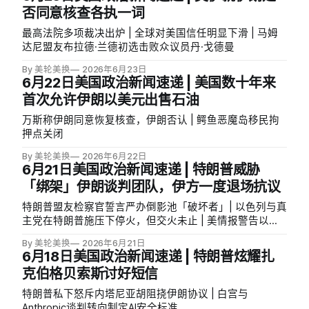
否同意核查各执一词
最高法院多项裁决出炉 | 全球对美国信任明显下滑 | 马姆
达尼盟友布拉德·兰德初选击败众议员丹·戈德曼
By 美轮美换
2026年6月23日
6月22日美国政治新闻速递 | 美国数十年来
首次允许伊朗以美元出售石油
万斯称伊朗同意恢复核查，伊朗否认 | 鳄鱼恶魔岛移民拘
押点关闭
By 美轮美换
2026年6月22日
6月21日美国政治新闻速递 | 特朗普威胁
「绑架」伊朗谈判团队，伊方一度退场抗议
特朗普盟友检察官誓言严办倒影池「破坏者」| 以色列与真
主党在特朗普施压下停火，但交火未止 | 美情报警告以色
列恐破坏对伊和平协议
By 美轮美换
2026年6月21日
6月18日美国政治新闻速递 | 特朗普炫耀扎
克伯格贝索斯讨好短信
特朗普私下怒斥内塔尼亚胡阻挠伊朗协议 | 白宫与
Anthropic谈判转向制定AI安全标准