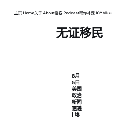
主页 Home
关于 About
播客 Podcast
帮你补课 ICYMI
无证移民
8月
5日
美国
政治
新闻
速递
| 埃