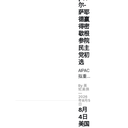
尔-
萨耶
德赢
得密
歇根
参院
民主
党初
选
AIPAC
拟重
金助
By 美
共和
轮美换
党继
2026
续阻
年8月5
日
击埃
8月
尔-萨
4日
耶德
美国