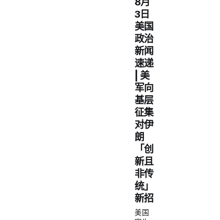
8月
3日
美国
政治
新闻
速递
| 美
军向
基层
征集
对伊
朗
「创
新且
非传
统」
新招
美国