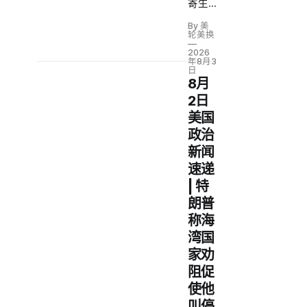
寄生
虫疫
By 美
情首
轮美换
现死
2026
亡 |
年8月3
日
特朗
8月
普要
2日
求石
油巨
美国
头返
政治
还战
新闻
争暴
速递
利
| 特
朗普
称海
湾国
家劝
阻促
使他
叫停