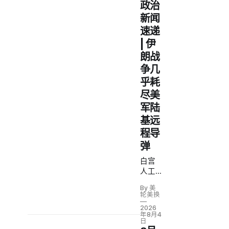
政治
新闻
速递
| 伊
朗战
争几
乎耗
尽美
军陆
基远
程导
弹
白宫
人工
智能
By 美
框架
轮美换
排除
2026
开放
年8月4
日
模型