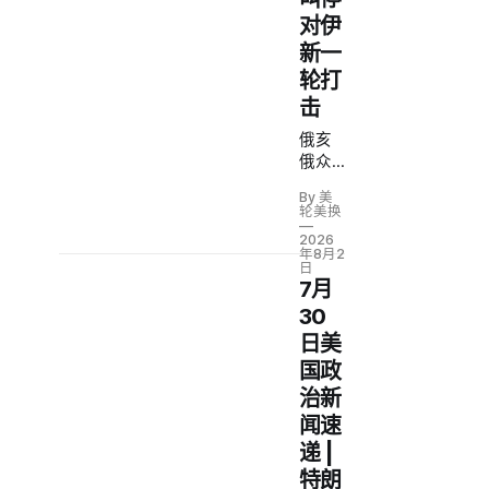
对伊
新一
轮打
击
俄亥
俄众
议员
By 美
米勒
轮美换
家暴
2026
案威
年8月2
日
胁共
7月
和党
30
席位 |
科技
日美
巨头
国政
豪赌
治新
人工
闻速
智能
拖累
递 |
现金
特朗