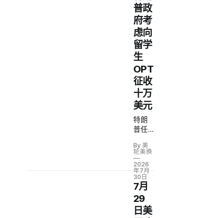
流 |
普政
美日
府考
联手
买入
虑向
日元
留学
稳定
生
债市
OPT
征收
十万
美元
特朗
普任
内年
By 美
收入
轮美换
突破
2026
22亿
年7月
30日
美元
7月
29
日美