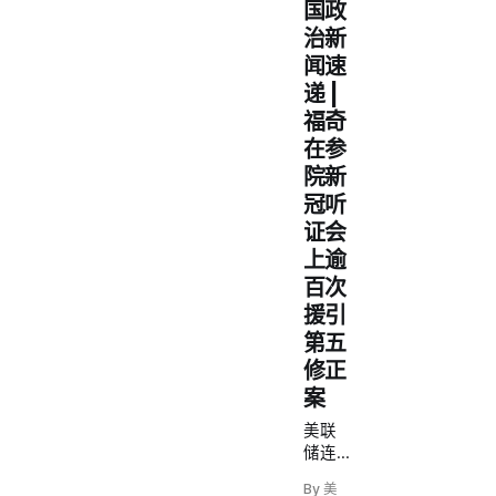
国政
治新
闻速
递 |
福奇
在参
院新
冠听
证会
上逾
百次
援引
第五
修正
案
美联
储连
续第
By 美