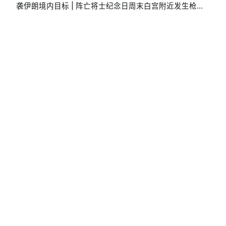
袭伊朗境内目标 | 阵亡将士纪念日周末白宫附近发生枪击 |
特朗普政府要求大多数绿卡申请人离美回国办理绿卡
By 美轮美换
2026年5月25日
5月21日美国政治新闻速递 | 特朗普临时取
消AI行政令签署
共和党众议员失踪75天后开始打电话 | DHS计划撤纽约、
波特兰等「庇护城市」机场海关安检
By 美轮美换
2026年5月21日
5月20日美国政治新闻速递 | 特朗普舞厅项
目10亿融资落空
司法部起诉古巴前领导人劳尔·卡斯特罗 | 詹姆斯·默多克斥
资逾3亿美元收购Vox Media一半业务 | 贝索斯接受CNBC
专访称特朗普「更成熟」
By 美轮美换
2026年5月20日
5月19日美国政治新闻速递 | 司法部承诺不
再对特朗普及其家人和公司进行税务审计
美以开战初期密谋扶植内贾德掌权 | 特朗普背书帕克斯顿
竞选德州参议员 | 马西初选落败，特朗普再踢走一名刺头
By 美轮美换
2026年5月19日
5月18日美国政治新闻速递 | 特朗普民调支