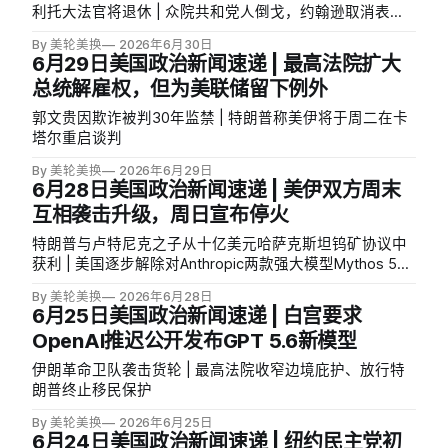
利托大法官将退休 | 众院共和党人倒戈，约翰逊取消表决
提前休会
By 美轮美换
2026年6月30日
6月29日美国政治新闻速递 | 最高法院扩大
总统解雇权，但为美联储留下例外
郭文贵因欺诈被判30年监禁 | 特朗普称美伊将于周二在卡
塔尔重启谈判
By 美轮美换
2026年6月29日
6月28日美国政治新闻速递 | 美伊双方周末
互相袭击升级，周日宣布停火
特朗普与卢特尼克之子从十亿美元哈萨克斯坦钨矿协议中
获利 | 美国逐步解除对Anthropic两款强大模型Mythos 5与
Fable 5的封锁 | 特朗普威胁对征数字税国家加征100%关税
By 美轮美换
2026年6月28日
6月25日美国政治新闻速递 | 白宫要求
OpenAI推迟公开发布GPT 5.6新模型
伊朗革命卫队袭击货轮 | 最高法院收窄边境庇护、放行特
朗普终止移民保护
By 美轮美换
2026年6月25日
6月24日美国政治新闻速递 | 纽约民主党初