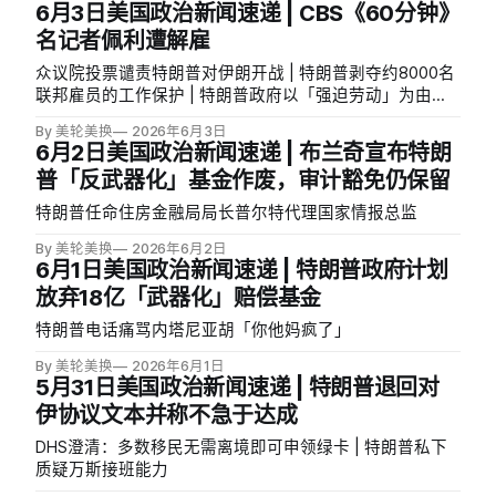
6月3日美国政治新闻速递 | CBS《60分钟》
名记者佩利遭解雇
众议院投票谴责特朗普对伊朗开战 | 特朗普剥夺约8000名
联邦雇员的工作保护 | 特朗普政府以「强迫劳动」为由另
辟蹊径重建关税壁垒
By 美轮美换
2026年6月3日
6月2日美国政治新闻速递 | 布兰奇宣布特朗
普「反武器化」基金作废，审计豁免仍保留
特朗普任命住房金融局局长普尔特代理国家情报总监
By 美轮美换
2026年6月2日
6月1日美国政治新闻速递 | 特朗普政府计划
放弃18亿「武器化」赔偿基金
特朗普电话痛骂内塔尼亚胡「你他妈疯了」
By 美轮美换
2026年6月1日
5月31日美国政治新闻速递 | 特朗普退回对
伊协议文本并称不急于达成
DHS澄清：多数移民无需离境即可申领绿卡 | 特朗普私下
质疑万斯接班能力