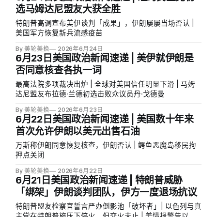
选马姆达尼盟友大获全胜
特朗普高调宣布美伊谈判「成果」，伊朗屡屡当场否认 |
美国军方恢复新兵流感疫苗
By 美轮美换
2026年6月24日
6月23日美国政治新闻速递 | 美伊就伊朗是
否同意核查各执一词
最高法院多项裁决出炉 | 全球对美国信任明显下滑 | 马姆
达尼盟友布拉德·兰德初选击败众议员丹·戈德曼
By 美轮美换
2026年6月23日
6月22日美国政治新闻速递 | 美国数十年来
首次允许伊朗以美元出售石油
万斯称伊朗同意恢复核查，伊朗否认 | 鳄鱼恶魔岛移民拘
押点关闭
By 美轮美换
2026年6月22日
6月21日美国政治新闻速递 | 特朗普威胁
「绑架」伊朗谈判团队，伊方一度退场抗议
特朗普盟友检察官誓言严办倒影池「破坏者」| 以色列与真
主党在特朗普施压下停火，但交火未止 | 美情报警告以色