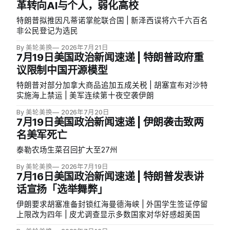
革转向AI与个人，弱化高校
特朗普拟推因凡蒂诺掌舵联合国 | 新泽西误将六千六百名
非公民登记为选民
By 美轮美换
2026年7月21日
7月19日美国政治新闻速递 | 特朗普政府重
议限制中国开源模型
特朗普对部分加拿大商品追加五成关税 | 胡塞宣布对沙特
实施海上禁运 | 美军连续第十夜空袭伊朗
By 美轮美换
2026年7月20日
7月19日美国政治新闻速递 | 伊朗袭击致两
名美军死亡
泰勒农场生菜召回扩大至27州
By 美轮美换
2026年7月19日
7月16日美国政治新闻速递 | 特朗普发表讲
话宣扬「选举舞弊」
伊朗要求胡塞准备封锁红海曼德海峡 | 外国学生签证停留
上限改为四年 | 皮尤调查显示多数国家对华好感超美国