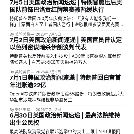
7月5日美国政治新闻速递 | 特朗普施压后美
国队前锋巴洛贡红牌禁赛被暂缓执行
特朗普在建国250周年庆典演讲：「没有人能像我们一
样」| 蒙面白人至上者国庆游行 | 密歇根州参议员麦克莫罗
退出密歇根参院初选
By 美轮美换
2026年7月5日
7月2日美国政治新闻速递 | 美国官员曾认定
以色列密谋暗杀伊朗谈判代表
特朗普关税反转前买入科技股 | AOC背书密歇根左翼参议
院候选人 | 白宫要求ICE五天拘捕逾万人
By 美轮美换
2026年7月2日
7月1日美国政治新闻速递 | 特朗普回白宫首
年进账逾22亿
OpenAI提议向特朗普政府让渡5%股份 | 特朗普政府起诉大
华超市涉嫌种族歧视非华裔员工
By 美轮美换
2026年7月2日
6月30日美国政治新闻速递 | 最高法院维持
出生公民权
最高法院取消政党在联邦选举中的支出上限 | NPR误报阿