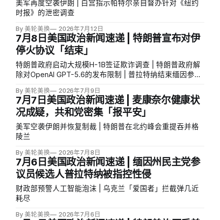
美军再度空袭伊朗 | 白宫指示帕特尔亲自督办针对《纽约
时报》的泄密调查
By 美轮美换
2026年7月12日
7月8日美国政治新闻速递 | 特朗普宣布对伊
停火协议「结束」
特朗普政府启动大规模H-1B签证欺诈调查 | 特朗普政府解
除对OpenAI GPT-5.6的发布限制 | 普拉特纳结束缅因参院
竞选
By 美轮美换
2026年7月9日
7月7日美国政治新闻速递 | 麦康奈尔健康状
况成疑，共和党密集「报平安」
美军空袭伊朗并恢复制裁 | 特朗普在北约峰会重提吞并格
陵兰
By 美轮美换
2026年7月8日
7月6日美国政治新闻速递 | 缅因州民主党参
议员候选人普拉特纳被指控性侵
财政部预警人工智能泡沫 | 乌克兰「爱国者」拦截弹几近
耗尽
By 美轮美换
2026年7月6日