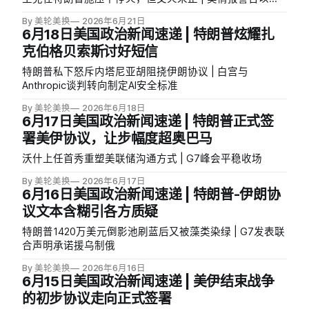
列恐破坏对伊和平协议
By 美轮美换
2026年6月21日
6月18日美国政治新闻速递 | 特朗普炫耀扎
克伯格贝索斯讨好短信
特朗普私下怒斥内塔尼亚胡阻挠伊朗协议 | 白宫与
Anthropic谈判转向制定AI安全标准
By 美轮美换
2026年6月18日
6月17日美国政治新闻速递 | 特朗普正式签
署美伊协议，让步幅度超奥巴马
沃什上任首秀重塑美联储沟通方式 | G7峰会平稳收场
By 美轮美换
2026年6月17日
6月16日美国政治新闻速递 | 特朗普-伊朗协
议文本含糊引各方质疑
特朗普1420万美元倒影池刷蓝后又被藻类染绿 | G7发表联
合声明承诺援乌制俄
By 美轮美换
2026年6月16日
6月15日美国政治新闻速递 | 美伊结束战争
的初步协议走向正式签署