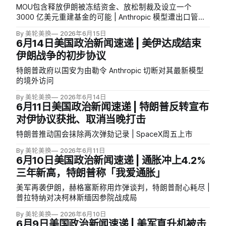
MOU包含释放伊朗被冻结资金、放松制裁及设立一个
3000 亿美元重建基金的可能 | Anthropic 模型遭出口管制
的48小时始末 | 特朗普政府曾权衡为移民暂停人身保护令
By 美轮美换
2026年6月15日
6月14日美国政治新闻速递 | 美伊达成结束
伊朗战争的初步协议
特朗普政府以国安为由勒令 Anthropic 切断对其最新模型
的境外访问
By 美轮美换
2026年6月14日
6月11日美国政治新闻速递 | 特朗普反转宣布
对伊协议获批、取消当晚打击
特朗普推动国会抹除两次弹劾记录 | SpaceX周五上市
By 美轮美换
2026年6月11日
6月10日美国政治新闻速递 | 通胀冲上4.2%
三年新高，特朗普称「我爱通胀」
美军再袭伊朗，赫格塞斯称用炸弹谈判，特朗普耐心耗尽 |
普拉特纳对决柯林斯缅因参院战成局
By 美轮美换
2026年6月10日
6月9日美国政治新闻速递 | 美军直升机被击