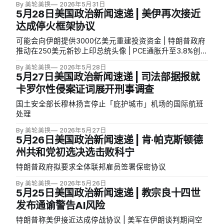
By 美轮美换
2026年5月31日
5月28日美国政治新闻速递 | 美伊再次接近
达成停火框架协议
可能会向伊朗提供3000亿美元重建投资资金 | 特朗普政府
推动在250美元新钞上印总统头像 | PCE通胀升至3.8%创三
年新高，CEO信心暴跌12点
By 美轮美换
2026年5月28日
5月27日美国政治新闻速递 | 司法部据报就
卡罗尔性侵案证词展开刑事调查
国土安全部长穆林扬言停止「庇护城市」机场的国际航班
处理
By 美轮美换
2026年5月27日
5月26日美国政治新闻速递 | 肯·帕克斯顿德
州共和党初选决选击败科宁
特朗普政府拟要求全体联邦雇员签署保密协议
By 美轮美换
2026年5月26日
5月25日美国政治新闻速递 | 教宗良十四世
发布通谕警告AI风险
特朗普称美伊接近达成停战协议 | 美军在伊朗谈判期间空