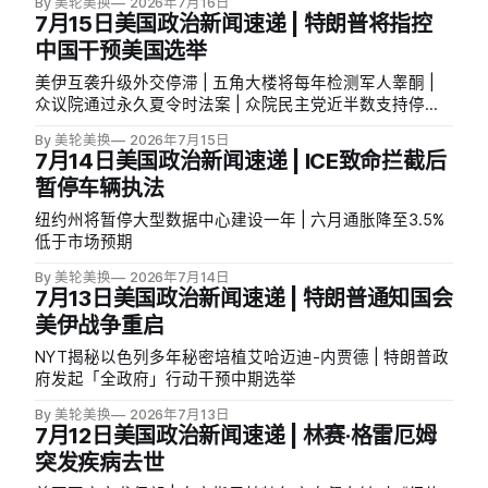
By 美轮美换
2026年7月16日
7月15日美国政治新闻速递 | 特朗普将指控
中国干预美国选举
美伊互袭升级外交停滞 | 五角大楼将每年检测军人睾酮 |
众议院通过永久夏令时法案 | 众院民主党近半数支持停止
援以
By 美轮美换
2026年7月15日
7月14日美国政治新闻速递 | ICE致命拦截后
暂停车辆执法
纽约州将暂停大型数据中心建设一年 | 六月通胀降至3.5%
低于市场预期
By 美轮美换
2026年7月14日
7月13日美国政治新闻速递 | 特朗普通知国会
美伊战争重启
NYT揭秘以色列多年秘密培植艾哈迈迪-内贾德 | 特朗普政
府发起「全政府」行动干预中期选举
By 美轮美换
2026年7月13日
7月12日美国政治新闻速递 | 林赛·格雷厄姆
突发疾病去世