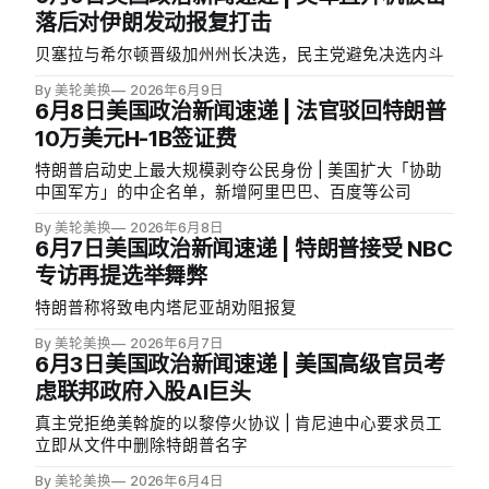
落后对伊朗发动报复打击
贝塞拉与希尔顿晋级加州州长决选，民主党避免决选内斗
By 美轮美换
2026年6月9日
6月8日美国政治新闻速递 | 法官驳回特朗普
10万美元H-1B签证费
特朗普启动史上最大规模剥夺公民身份 | 美国扩大「协助
中国军方」的中企名单，新增阿里巴巴、百度等公司
By 美轮美换
2026年6月8日
6月7日美国政治新闻速递 | 特朗普接受 NBC
专访再提选举舞弊
特朗普称将致电内塔尼亚胡劝阻报复
By 美轮美换
2026年6月7日
6月3日美国政治新闻速递 | 美国高级官员考
虑联邦政府入股AI巨头
真主党拒绝美斡旋的以黎停火协议 | 肯尼迪中心要求员工
立即从文件中删除特朗普名字
By 美轮美换
2026年6月4日