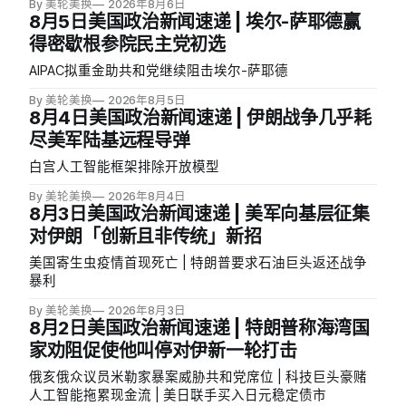
By 美轮美换
2026年8月6日
8月5日美国政治新闻速递 | 埃尔-萨耶德赢
得密歇根参院民主党初选
AIPAC拟重金助共和党继续阻击埃尔-萨耶德
By 美轮美换
2026年8月5日
8月4日美国政治新闻速递 | 伊朗战争几乎耗
尽美军陆基远程导弹
白宫人工智能框架排除开放模型
By 美轮美换
2026年8月4日
8月3日美国政治新闻速递 | 美军向基层征集
对伊朗「创新且非传统」新招
美国寄生虫疫情首现死亡 | 特朗普要求石油巨头返还战争
暴利
By 美轮美换
2026年8月3日
8月2日美国政治新闻速递 | 特朗普称海湾国
家劝阻促使他叫停对伊新一轮打击
俄亥俄众议员米勒家暴案威胁共和党席位 | 科技巨头豪赌
人工智能拖累现金流 | 美日联手买入日元稳定债市